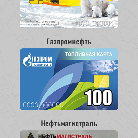
Газпромнефть
Нефтьмагистраль