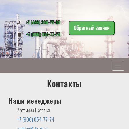
+7 (499) 390-75-83
Обратный звонок
+7 (906) 054-77-74
Показ
навиг
Контакты
Наши менеджеры
Артемова Наталья
+7 (906) 054-77-74
natalia@ktk-es.ru