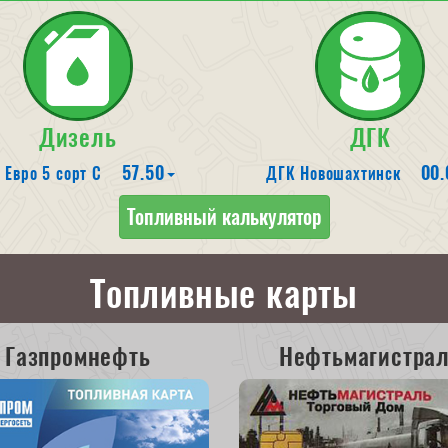
Дизель
ДГК
57.50
00.
 Евро 5 сорт С
ДГК Новошахтинск
Топливный калькулятор
Топливные карты
Газпромнефть
Нефтьмагистра