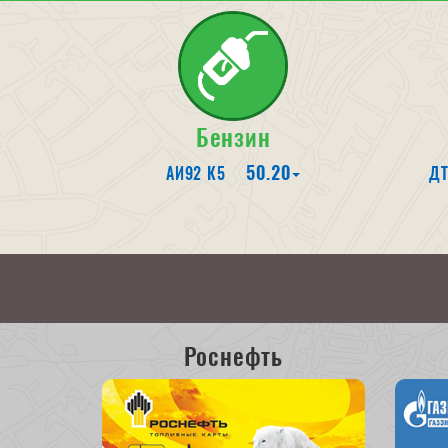
Бензин
50.20
АИ92 К5
ДТ
Роснефть